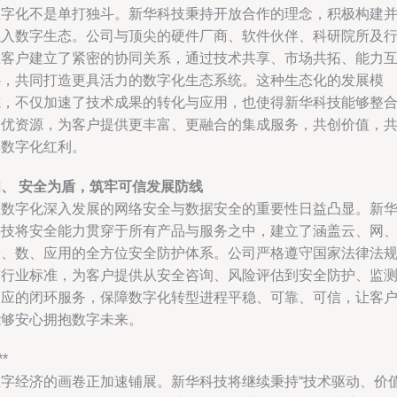
数字化不是单打独斗。新华科技秉持开放合作的理念，积极构建
融入数字生态。公司与顶尖的硬件厂商、软件伙伴、科研院所及
业客户建立了紧密的协同关系，通过技术共享、市场共拓、能力
补，共同打造更具活力的数字化生态系统。这种生态化的发展模
式，不仅加速了技术成果的转化与应用，也使得新华科技能够整
最优资源，为客户提供更丰富、更融合的集成服务，共创价值，
享数字化红利。
四、 安全为盾，筑牢可信发展防线
在数字化深入发展的网络安全与数据安全的重要性日益凸显。新
科技将安全能力贯穿于所有产品与服务之中，建立了涵盖云、网
端、数、应用的全方位安全防护体系。公司严格遵守国家法律法
与行业标准，为客户提供从安全咨询、风险评估到安全防护、监
响应的闭环服务，保障数字化转型进程平稳、可靠、可信，让客
能够安心拥抱数字未来。
**
数字经济的画卷正加速铺展。新华科技将继续秉持“技术驱动、价