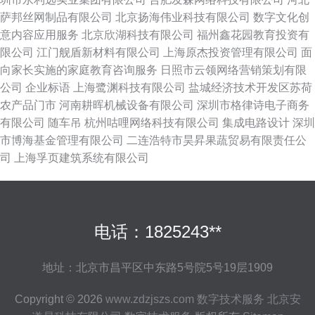
萨邦丝网制品有限公司
北京扬海伟业科技有限公司
数字文化创
意内容应用服务
北京欣湖科技有限公司
福州鑫花园教育投资有
限公司
江门舰盾新材料有限公司
上海原杰投资管理有限公司
面
向家长实施的家庭教育咨询服务
日照市云领网络营销策划有限
公司
企业标语
上海鹭渊科技有限公司
盐城经济技术开发区苏荷
农产品门市
河南耕晖机械设备有限公司
深圳市格律诗电子商务
有限公司
随车吊
杭州咕哩网络科技有限公司
集成电路设计
深圳
市博海基金管理有限公司
二连浩特市昊昇果蔬贸易有限责任公
司
上海孚页建筑系统有限公司
电话：1825243**
地址：北京市昌平区中东路5号院5号19层1909
Copyright © 2026
www.zdzjszs.com
数字技术服务
北京安