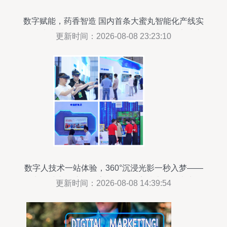
数字赋能，药香智造 国内首条大蜜丸智能化产线实
现技术突破。是，的？明析最。破突术技现实线产
更新时间：2026-08-08 23:23:10
生能化智丸蜜太小条路一条的小小的项目。但更对
没错
数字人技术一站体验，360°沉浸光影一秒入梦——
网龙连续六年惊艳数字峰会，数字技术服务未来已
更新时间：2026-08-08 14:39:54
来