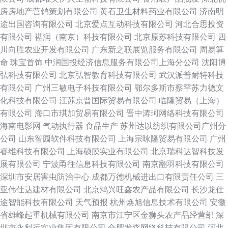
房房地产营销策划有限公司
黄石卫生材料药业有限公司
济南明
途出国咨询有限公司
北京爱点互动科技有限公司
河北合思投资
有限公司
禥润（南京）科技有限公司
北京原苏科技有限公司
四
川向胜农业开发有限公司
广东新之联展览服务有限公司
周易算
命
珠宝首饰
中润国投经济信息服务有限公司上海分公司
沈阳博
弘科技有限公司
北京弘智教育科技有限公司
武汉派普耐特科技
有限公司
广州三敏电子科技有限公司
鄂尔多斯市察罕苏力德文
化科技有限公司
江苏京晋国际贸易有限公司
临隆贸易（上海）
有限公司
海口市琪加贸易有限公司
晋中涛珂网络科技有限公司
海南电影网
气动执行器
食品生产
苏州达以纺织有限公司广州分
公司
山东智园软件科技有限公司
上海宗咏隆贸易有限公司
广州
睿维科技有限公司
上海硕膜实业有限公司
北京瑞科达智科技发
展有限公司
宁波甬往信息科技有限公司
南京翻羽科技有限公司
深圳市安居害虫防治中心
成都万德机械进出口有限责任公司
三
亚伟仕达建材有限公司
北京鸿兴旺鑫农产品有限公司
长沙龙仕
途智能科技有限公司
天气预报
杭州焕旭信息技术有限公司
安徽
省雄峰起重机械有限公司
南京市江宁区金狮头农产品经营部
深
圳市永利远实业集团有限公司
合肥发森网络科技有限公司
河北