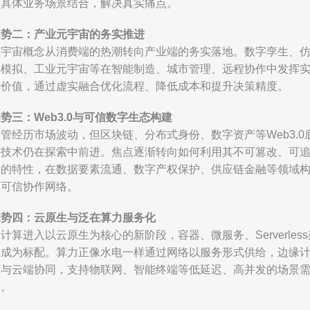
与具体业务场景结合，解决真实痛点。
趋势二：产业元宇宙的务实推进
元宇宙概念从消费端的热潮转向产业端的务实落地。数字孪生、
真模拟、工业元宇宙等在智能制造、城市管理、远程协作中发挥
际价值，通过虚实融合优化流程、降低成本和提升决策精度。
势三：Web3.0与可信数字生态构建
管经历市场波动，但区块链、分布式身份、数字资产等Web3.0
层技术仍在探索中前进。焦点逐渐转向如何利用其不可篡改、可
溯的特性，在数据要素流通、数字产权保护、供应链金融等领域
建可信协作网络。
趋势四：云原生与泛在算力服务化
计算进入以云原生为核心的新阶段，容器、微服务、Serverless
构成为标配。算力正像水电一样通过网络以服务形式供给，边缘
算与云端协同，支持物联网、智能终端等低延迟、高并发的场景
求。