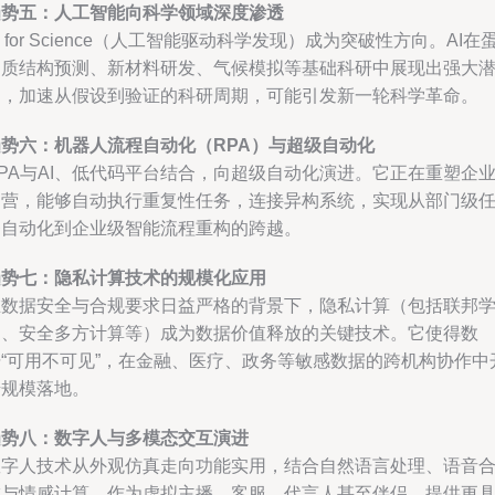
趋势五：人工智能向科学领域深度渗透
I for Science（人工智能驱动科学发现）成为突破性方向。AI在
白质结构预测、新材料研发、气候模拟等基础科研中展现出强大
力，加速从假设到验证的科研周期，可能引发新一轮科学革命。
趋势六：机器人流程自动化（RPA）与超级自动化
PA与AI、低代码平台结合，向超级自动化演进。它正在重塑企
运营，能够自动执行重复性任务，连接异构系统，实现从部门级
务自动化到企业级智能流程重构的跨越。
趋势七：隐私计算技术的规模化应用
在数据安全与合规要求日益严格的背景下，隐私计算（包括联邦
习、安全多方计算等）成为数据价值释放的关键技术。它使得数
据“可用不可见”，在金融、医疗、政务等敏感数据的跨机构协作中
始规模落地。
趋势八：数字人与多模态交互演进
数字人技术从外观仿真走向功能实用，结合自然语言处理、语音
成与情感计算，作为虚拟主播、客服、代言人甚至伴侣，提供更