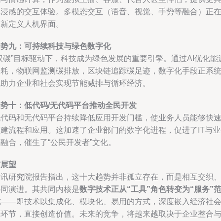
沉浸感的交互体验。多模态交互（语音、视觉、手势等融合）正
重新定义人机界面。
趋势九：可持续科技与绿色数字化
双碳”目标驱动下，科技成为绿色发展的重要引擎。通过AI优化能
消耗，物联网监测碳排放，区块链追踪碳足迹，数字化手段正系
性助力企业和社会实现节能减排与循环经济。
趋势十：低代码/无代码平台推动全民开发
低代码和无代码平台持续降低应用开发门槛，使业务人员能够快
构建流程和应用。这加速了企业部门的数字化进程，促进了IT与业
融合，催生了“公民开发者”文化。
与展望
腾讯研究院报告指出，这十大趋势并非孤立存在，而是相互交织
协同演进。其共同内核是
数字技术正从“工具”角色转变为“服务”
式
——即技术以集成化、模块化、易用的方式，深度嵌入经济社
各环节，直接创造价值。未来的竞争，将越来越取决于企业整合