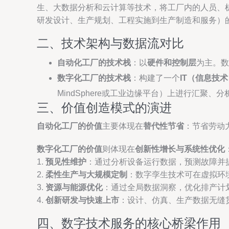
生、大数据分析和云计算等技术，将工厂内的人员、
研发设计、生产规划、工程实施到生产制造和服务）
二、技术架构与数据流对比
自动化工厂的技术栈
：以
硬件和控制层
为主。
数字化工厂的技术栈
：构建了一个
IT（信息技
MindSphere或工业边缘平台）上进行汇
三、价值创造模式的演进
自动化工厂的价值
主要体现在
替代性节省
：节省劳动
数字化工厂的价值
则体现在
创新性增长与系统性优化
1.
预见性维护
：通过分析设备运行数据，预测故障并
2.
柔性生产与大规模定制
：数字孪生技术可在虚拟环
3.
资源与能源优化
：通过全局数据洞察，优化排产计
4.
创新研发与快速上市
：设计、仿真、生产数据无缝
四、数字技术服务的核心桥梁作用