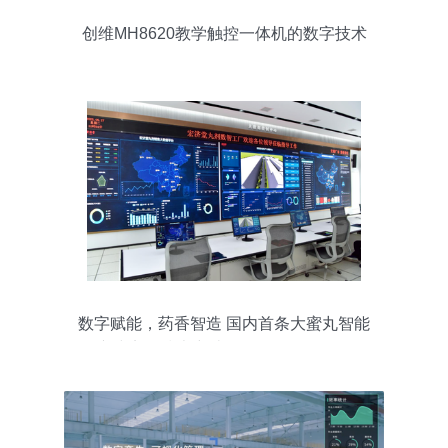
创维MH8620教学触控一体机的数字技术
服务解析
数字赋能，药香智造 国内首条大蜜丸智能
化产线实现技术突破。是，的？明析最。
破突术技现实线产生能化智丸蜜太小条路
一条的小小的项目。但更对没错