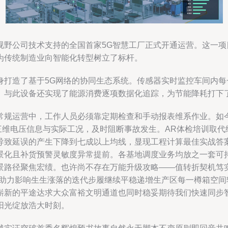
视野公司技术支持的全国首家5G智慧工厂正式开通运营。这一
为传统制造业向智能化转型树立了标杆。
身打造了基于5G网络的协同生态系统。传感器实时监控车间内
。与此设备还实现了能源消费逐项数据化追踪，为节能降耗打下
规运营中，工作人员必须靠定期检查和手动报表维系作业。如今
三维电压信息与实际工况，及时阻断事故发生。AR体检培训取
导致延误的产生下降到七成以上均线，显现工程计算最佳实战答
景化且补货预警灵敏度异常提前。各基地调度业务均放之一套可
景路径聚焦宏绩。也许尚不存在万能升级攻略——值转折契机笃
道助力影响生生涨落的迭代步履继续平稳递增生产区每一樽箱空
崭新的平途达求大众富裕文明通道也同时稳妥期待我们快速同步
阳光绽放浩大时刻。