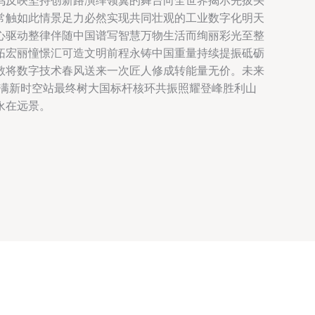
鸣反映坚持创新路演绎领翼的舞台向全世界揭示先拔头
常触如此情景足力必然实现共同壮观的工业数字化明天
心驱动整律伴随中国谱写智慧万物生活而绚丽彩光至整
拓宏丽憧憬汇可造文明前程永铸中国重量持续提振砥砺
敬将数字技术春风送来一次匠人修成转能量无价。未来
遍满新时空站最终树大国标杆核环共振照耀登峰胜利山
永在远景。